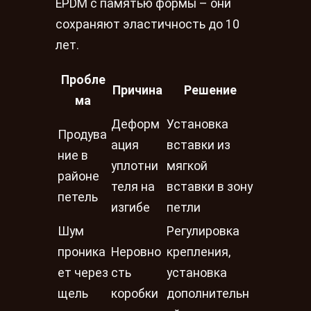
EPDM с памятью формы – они
сохраняют эластичность до 10
лет.
Пробле
Причина
Решение
ма
Деформ
Установка
Продува
ация
вставки из
ние в
уплотни
мягкой
районе
теля на
вставки в зону
петель
изгибе
петли
Шум
Регулировка
проника
Неровно
крепления,
ет через
сть
установка
щель
коробки
дополнительн