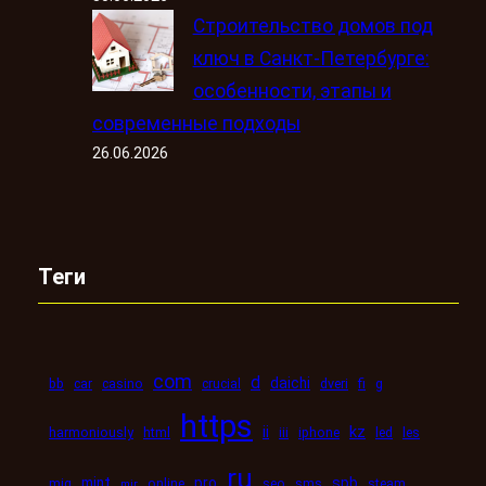
Строительство домов под
ключ в Санкт-Петербурге:
особенности, этапы и
современные подходы
26.06.2026
Теги
com
d
daichi
bb
car
casino
crucial
dveri
fi
g
https
kz
ii
harmoniously
html
iii
iphone
led
les
ru
mint
pro
spb
mig
online
seo
sms
steam
mir