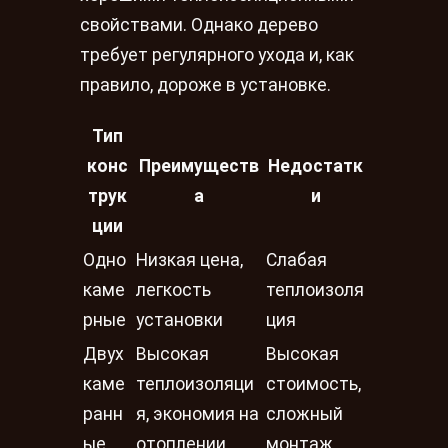
свойствами. Однако дерево
требует регулярного ухода и, как
правило, дороже в установке.
Тип
конс
Преимуществ
Недостатк
трук
а
и
ции
Одно
Низкая цена,
Слабая
каме
легкость
теплоизоля
рные
установки
ция
Двух
Высокая
Высокая
каме
теплоизоляци
стоимость,
ранн
я, экономия на
сложный
ые
отоплении
монтаж