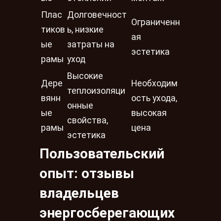
Плас
Долговечност
Ограниченн
тиков
ь, низкие
ая
ые
затраты на
эстетика
рамы
уход
Высокие
Дере
Необходим
теплоизоляци
вянн
ость ухода,
онные
ые
высокая
свойства,
рамы
цена
эстетика
Пользовательский
опыт: отзывы
владельцев
энергосберегающих