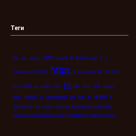
Теги
com
d
daichi
bb
car
casino
crucial
dveri
fi
g
https
kz
ii
harmoniously
html
iii
iphone
led
les
ru
mint
pro
spb
mig
online
seo
sms
steam
mir
www
studio
wi
stolf
su
technorosst
utp
was
x
xn
xiaomi
xxi
кухни
продать антиквариат в Москве
скупка антиквариата в Санкт-Петербурге
сплит-система