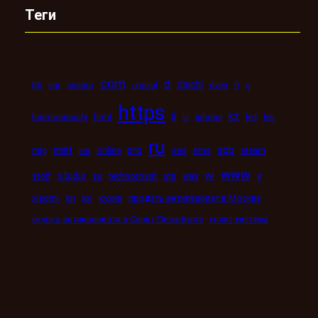
Теги
com
d
daichi
bb
car
casino
crucial
dveri
fi
g
https
kz
ii
harmoniously
html
iii
iphone
led
les
ru
mint
pro
spb
mig
online
seo
sms
steam
mir
www
studio
wi
stolf
su
technorosst
utp
was
x
xn
xiaomi
xxi
кухни
продать антиквариат в Москве
скупка антиквариата в Санкт-Петербурге
сплит-система