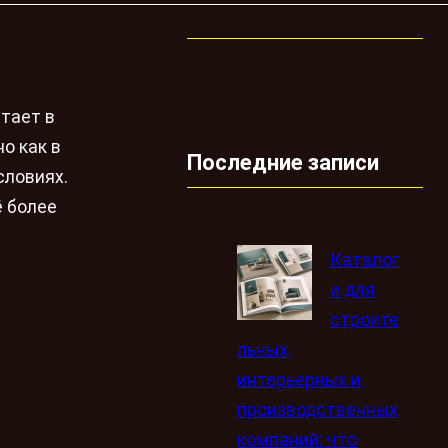
тает в
о как в
Последние записи
словиях.
ё более
Каталог
и для
строите
льных,
интерьерных и
производственных
компаний: что