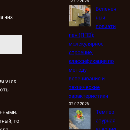
13.07.2026
Вспенен
а них
ный
полиэти
лен (ППЭ):
молекулярное
строение,
классификация по
з
методу
вспенивания и
ва этих
технические
ость
характеристики
02.07.2026
Темпер
анными.
атурная
тный, то
инерция
еля.