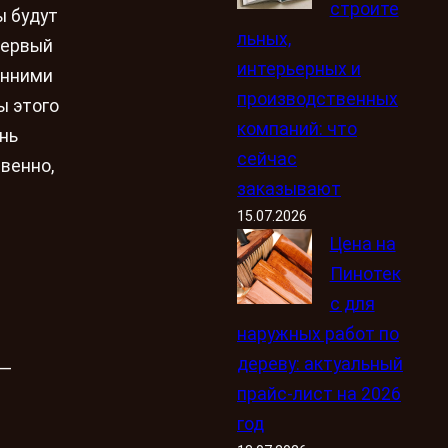
строите
ы будут
льных,
первый
интерьерных и
енними
производственных
ы этого
компаний: что
нь
сейчас
венно,
заказывают
15.07.2026
Цена на
Пинотек
с для
наружных работ по
дереву: актуальный
 —
прайс-лист на 2026
год