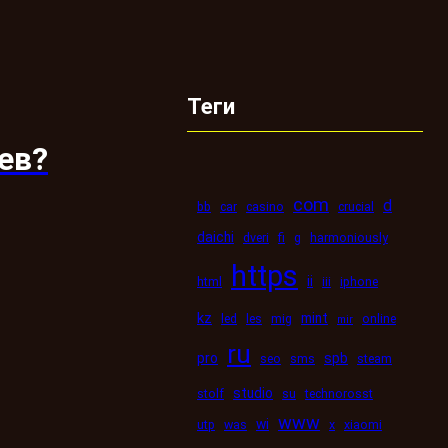
Теги
ев?
com
d
bb
car
casino
crucial
daichi
dveri
fi
g
harmoniously
https
ii
html
iii
iphone
kz
mint
led
les
mig
online
mir
ru
pro
spb
seo
sms
steam
studio
stolf
su
technorosst
www
wi
utp
was
x
xiaomi