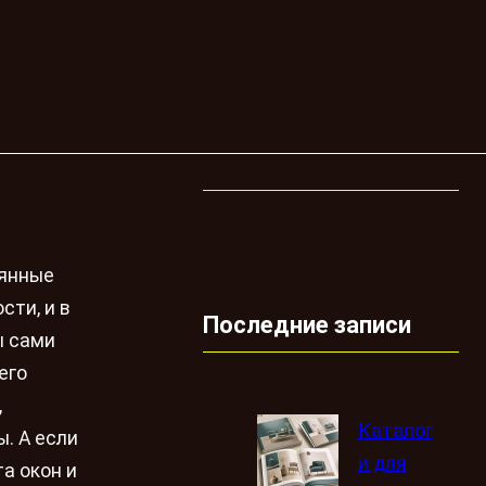
оянные
сти, и в
Последние записи
ы сами
его
,
Каталог
. А если
и для
а окон и