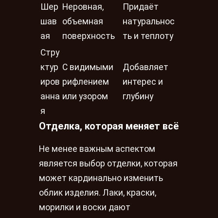
Шер
Неровная,
Придаёт
шав
объемная
натуральнос
ая
поверхность
ть и теплоту
Стру
ктур
С видимыми
Добавляет
иров
рифлением
интерес и
анна
или узором
глубину
я
Отделка, которая меняет всё
Не менее важным аспектом
является выбор отделки, которая
может кардинально изменить
облик изделия. Лаки, краски,
морилки и воски дают