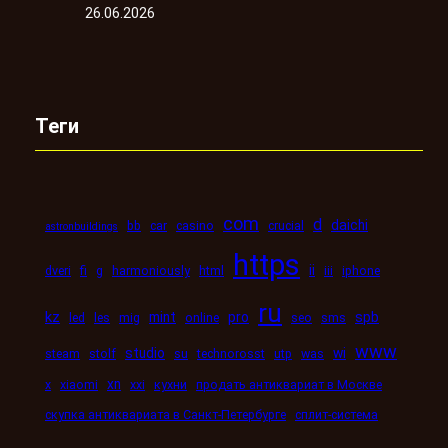
26.06.2026
Теги
com
d
daichi
bb
car
casino
crucial
astronbuildings
https
ii
dveri
fi
g
harmoniously
html
iii
iphone
ru
kz
mint
pro
spb
led
les
mig
online
seo
sms
www
studio
wi
steam
stolf
su
technorosst
utp
was
xn
x
xiaomi
xxi
кухни
продать антиквариат в Москве
скупка антиквариата в Санкт-Петербурге
сплит-система