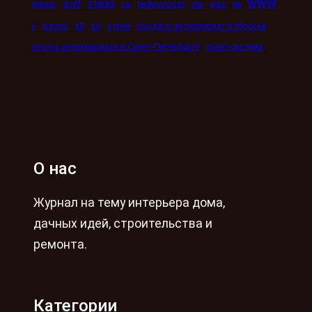
www
studio
wi
steam
stolf
su
technorosst
utp
was
xn
x
xiaomi
xxi
кухни
продать антиквариат в Москве
скупка антиквариата в Санкт-Петербурге
сплит-система
О нас
Журнал на тему интерьера дома,
дачных идей, строительства и
ремонта.
Категории