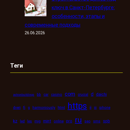
ключ в Санкт-Петербурге:
особенности, этапы и
современные подходы
26.06.2026
Теги
com
d
daichi
bb
car
casino
crucial
astronbuildings
https
ii
dveri
fi
g
harmoniously
html
iii
iphone
ru
kz
mint
pro
spb
led
les
mig
online
seo
sms