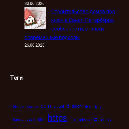
30.06.2026
Строительство домов под
ключ в Санкт-Петербурге:
особенности, этапы и
современные подходы
26.06.2026
Теги
com
d
daichi
bb
car
casino
crucial
dveri
fi
g
https
kz
ii
harmoniously
html
iii
iphone
led
les