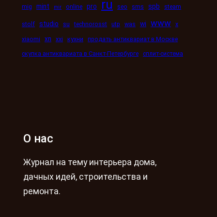
ru
mint
pro
spb
mig
online
seo
sms
steam
mir
www
studio
wi
stolf
su
technorosst
utp
was
x
xn
xiaomi
xxi
кухни
продать антиквариат в Москве
скупка антиквариата в Санкт-Петербурге
сплит-система
О нас
Журнал на тему интерьера дома,
дачных идей, строительства и
ремонта.