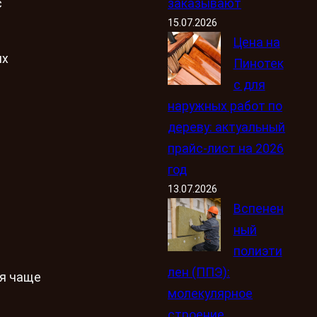
заказывают
с
15.07.2026
Цена на
ых
Пинотек
с для
наружных работ по
дереву: актуальный
прайс-лист на 2026
год
13.07.2026
Вспенен
ный
полиэти
лен (ППЭ):
ся чаще
молекулярное
строение,