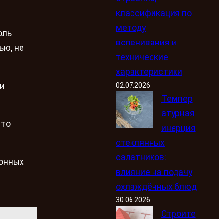
классификация по
методу
оль
вспенивания и
ью, не
технические
характеристики
02.07.2026
ри
Темпер
атурная
что
инерция
стеклянных
салатников:
конных
влияние на подачу
охлаждённых блюд
30.06.2026
Строите