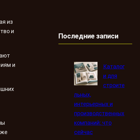
ая из
тво и
Последние записи
дают
виям и
Каталог
и для
строите
ишних
льных,
интерьерных и
производственных
компаний: что
ны
сейчас
кже