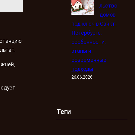
льство
домов
под ключ в Санкт-
Петербурге:
истанцию
особенности,
льтат.
этапы и
современные
ижней,
подходы
26.06.2026
ледует
Теги