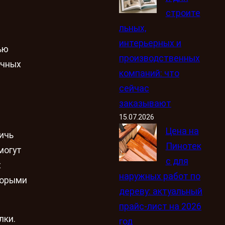
и
строите
льных,
интерьерных и
ью
производственных
ичных
компаний: что
сейчас
заказывают
15.07.2026
Цена на
ичь
Пинотек
могут
с для
х
наружных работ по
торыми
дереву: актуальный
прайс-лист на 2026
лки.
год