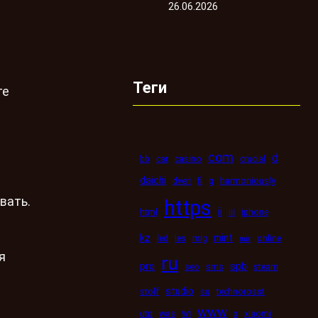
26.06.2026
Теги
те
com
d
bb
car
casino
crucial
daichi
dveri
fi
g
harmoniously
вать.
https
ii
html
iii
iphone
kz
mint
led
les
mig
online
mir
я
ru
pro
spb
seo
sms
steam
studio
stolf
su
technorosst
www
wi
utp
was
x
xiaomi