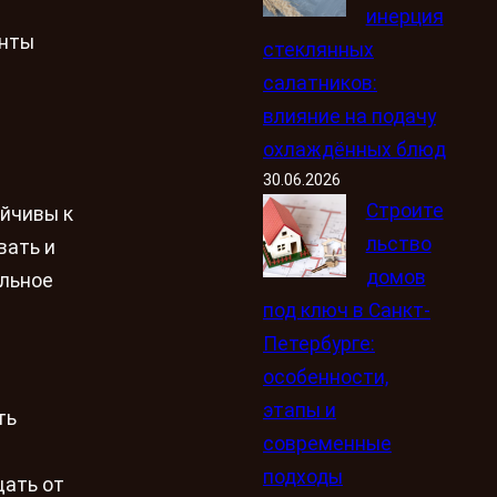
инерция
енты
стеклянных
салатников:
влияние на подачу
охлаждённых блюд
30.06.2026
Строите
ойчивы к
льство
вать и
домов
ильное
под ключ в Санкт-
Петербурге:
особенности,
этапы и
ть
современные
подходы
щать от