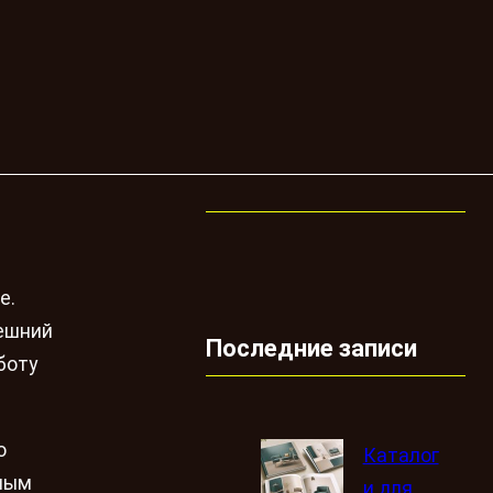
е.
нешний
Последние записи
боту
о
Каталог
жным
и для