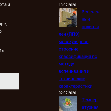
ота и
13.07.2026
Вспенен
ный
ape,
полиэти
о
лен (ППЭ):
молекулярное
строение,
ть
классификация по
методу
вспенивания и
технические
характеристики
02.07.2026
Темпер
атурная