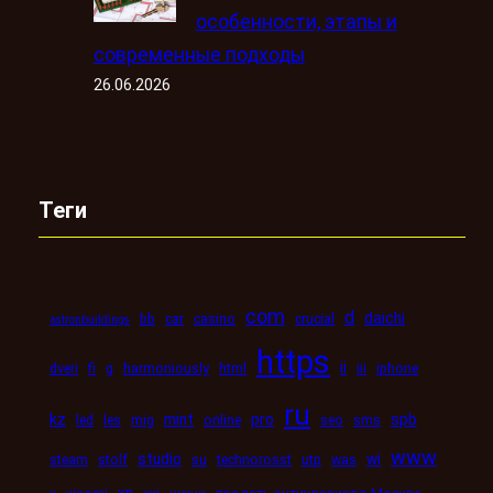
особенности, этапы и
современные подходы
26.06.2026
Теги
com
d
daichi
bb
car
casino
crucial
astronbuildings
https
ii
dveri
fi
g
harmoniously
html
iii
iphone
ru
kz
mint
pro
spb
led
les
mig
online
seo
sms
www
studio
wi
steam
stolf
su
technorosst
utp
was