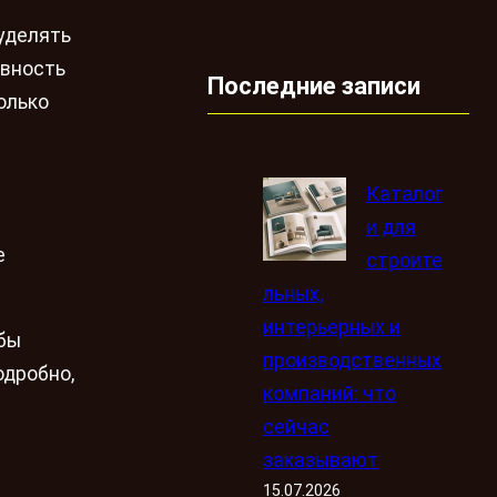
уделять
ивность
Последние записи
олько
Каталог
т
и для
е
строите
льных,
интерьерных и
обы
производственных
одробно,
компаний: что
сейчас
заказывают
15.07.2026