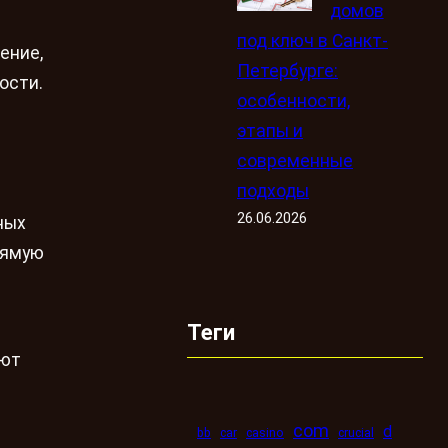
домов
под ключ в Санкт-
ение,
Петербурге:
ости.
особенности,
этапы и
современные
подходы
26.06.2026
ных
рямую
Теги
ают
com
d
bb
car
casino
crucial