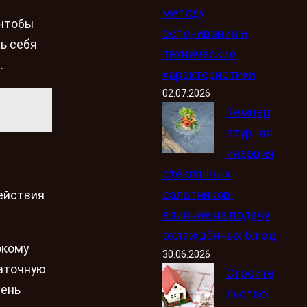
методу
 чтобы
вспенивания и
ь себя
технические
.
характеристики
02.07.2026
Темпер
атурная
инерция
стеклянных
салатников:
ействия
влияние на подачу
охлаждённых блюд
окому
30.06.2026
таточную
Строите
вень
льство