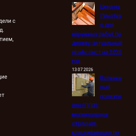
Цена на
Пинотек
дели с
с для
д.
наружных работ по
тием,
дереву: актуальный
прайс-лист на 2026
год
13.07.2026
щие
Вспенен
ный
ет
полиэти
лен (ППЭ):
молекулярное
строение,
классификация по