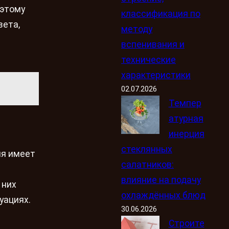
оэтому
классификация по
вета,
методу
вспенивания и
технические
характеристики
02.07.2026
Темпер
атурная
инерция
стеклянных
ия имеет
салатников:
влияние на подачу
 них
охлаждённых блюд
уациях.
30.06.2026
Строите