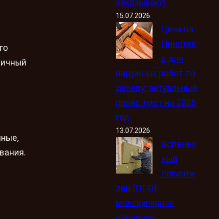
заказывают
15.07.2026
Цена на
Пинотек
го
с для
тичный
наружных работ по
дереву: актуальный
прайс-лист на 2026
год
13.07.2026
нные,
Вспенен
вания.
ный
полиэти
лен (ППЭ):
молекулярное
строение,