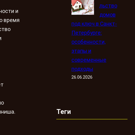
льство
ности и
домов
то время
под ключ в Санкт-
ство
Петербурге:
и
особенности,
этапы и
современные
подходы
26.06.2026
ет
но
Теги
иниша.