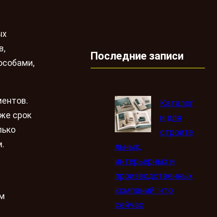
ых
в,
Последние записи
особами,
ментов.
Каталог
кже срок
и для
лько
строите
.
льных,
интерьерных и
производственных
компаний: что
ом
сейчас