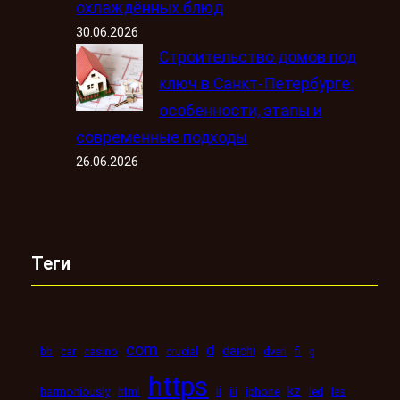
охлаждённых блюд
30.06.2026
Строительство домов под
ключ в Санкт-Петербурге:
особенности, этапы и
современные подходы
26.06.2026
Теги
com
d
daichi
bb
car
casino
crucial
dveri
fi
g
https
kz
ii
harmoniously
html
iii
iphone
led
les