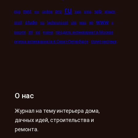
ru
mint
pro
spb
mig
online
seo
sms
steam
mir
www
studio
wi
stolf
su
technorosst
utp
was
x
xn
xiaomi
xxi
кухни
продать антиквариат в Москве
скупка антиквариата в Санкт-Петербурге
сплит-система
О нас
Журнал на тему интерьера дома,
дачных идей, строительства и
ремонта.