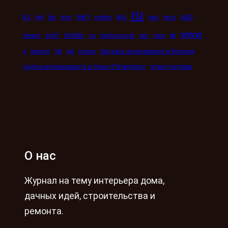
ru
kz
mint
pro
spb
led
les
mig
online
seo
sms
www
studio
wi
steam
stolf
su
technorosst
utp
was
xn
x
xiaomi
xxi
кухни
продать антиквариат в Москве
скупка антиквариата в Санкт-Петербурге
сплит-система
О нас
Журнал на тему интерьера дома,
дачных идей, строительства и
ремонта.