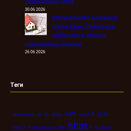
охлаждённых блюд
30.06.2026
Строительство домов под
ключ в Санкт-Петербурге:
особенности, этапы и
современные подходы
26.06.2026
Теги
com
d
daichi
bb
car
casino
crucial
astronbuildings
https
ii
dveri
fi
g
harmoniously
html
iii
iphone