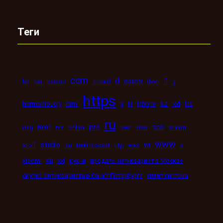
Теги
com
d
daichi
bb
car
casino
crucial
dveri
fi
g
https
kz
ii
harmoniously
html
iii
iphone
led
les
ru
mint
pro
spb
mig
online
seo
sms
steam
mir
www
studio
wi
stolf
su
technorosst
utp
was
x
xn
xiaomi
xxi
кухни
продать антиквариат в Москве
скупка антиквариата в Санкт-Петербурге
сплит-система