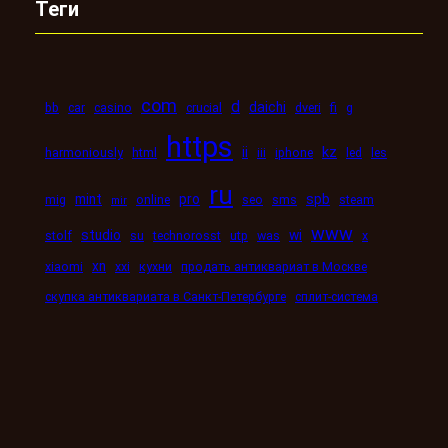
Теги
com
d
daichi
bb
car
casino
crucial
dveri
fi
g
https
kz
ii
harmoniously
html
iii
iphone
led
les
ru
mint
pro
spb
mig
online
seo
sms
steam
mir
www
studio
wi
stolf
su
technorosst
utp
was
x
xn
xiaomi
xxi
кухни
продать антиквариат в Москве
скупка антиквариата в Санкт-Петербурге
сплит-система