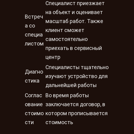
Специалист приезжает
на объект и оценивает
Встреч
масштаб работ. Также
а со
клиент сможет
специа
самостоятельно
листом
приехать в сервисный
центр
Специалисты тщательно
Диагно
изучают устройство для
стика
дальнейшей работы
Соглас
Во время работы
ование
заключается договор, в
стоимо
котором прописывается
сти
стоимость