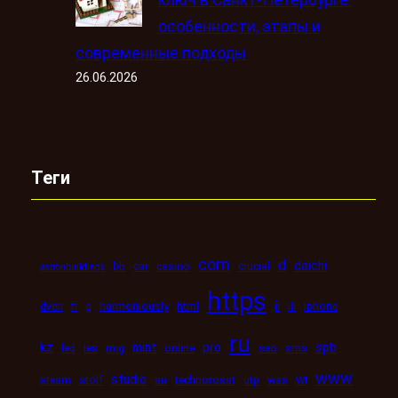
особенности, этапы и
современные подходы
26.06.2026
Теги
com
d
daichi
bb
car
casino
crucial
astronbuildings
https
ii
dveri
fi
g
harmoniously
html
iii
iphone
ru
kz
mint
pro
spb
led
les
mig
online
seo
sms
www
studio
wi
steam
stolf
su
technorosst
utp
was