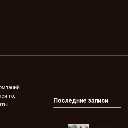
компаний
ся то,
Последние записи
нты