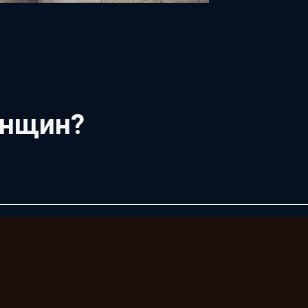
енщин?