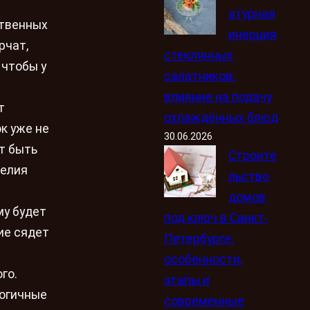
атурная
ственных
инерция
рчат,
стеклянных
 чтобы у
салатников:
влияние на подачу
т
охлаждённых блюд
к уже не
30.06.2026
т быть
Строите
делия
льство
домов
му будет
под ключ в Санкт-
ие сядет
Петербурге:
особенности,
го.
этапы и
логичные
современные