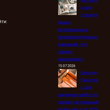
Каталог
и для
строите
йти:
льных,
интерьерных и
производственных
компаний: что
сейчас
заказывают
15.07.2026
Цена на
Пинотек
с для
наружных работ по
дереву: актуальный
прайс-лист на 2026