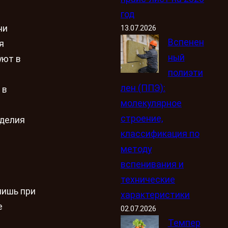
год
ни
13.07.2026
Вспенен
я
ный
уют в
полиэти
лен (ППЭ):
 в
молекулярное
строение,
зделия
классификация по
методу
вспенивания и
технические
лишь при
характеристики
е
02.07.2026
Темпер