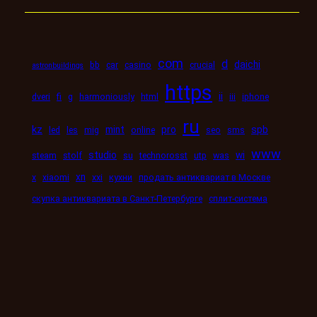
com
d
daichi
bb
car
casino
crucial
astronbuildings
https
ii
dveri
fi
g
harmoniously
html
iii
iphone
ru
kz
mint
pro
spb
led
les
mig
online
seo
sms
www
studio
wi
steam
stolf
su
technorosst
utp
was
xn
x
xiaomi
xxi
кухни
продать антиквариат в Москве
скупка антиквариата в Санкт-Петербурге
сплит-система