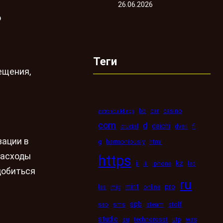
26.06.2026
о
Теги
ещения,
bb
car
casino
astronbuildings
com
d
daichi
crucial
dveri
fi
зации в
g
harmoniously
html
расходы
https
kz
ii
iii
iphone
led
добиться
ru
mint
pro
les
mig
online
spb
seo
sms
steam
stolf
studio
su
technorosst
utp
was