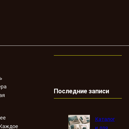
ь
ера
Последние записи
ая
щее
Каталог
 Каждое
и для