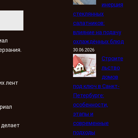
инерция
стеклянных
салатников:
влияние на подачу
иал
охлаждённых блюд
ерзания.
30.06.2026
Строите
льство
домов
их лент
под ключ в Санкт-
Петербурге:
особенности,
ериал
этапы и
современные
о делает
подходы