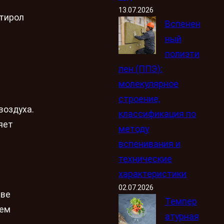
13.07.2026
стирол
Вспенен
ный
полиэти
лен (ППЭ):
молекулярное
строение,
воздуха.
классификация по
яет
методу
вспенивания и
технические
характеристики
02.07.2026
тве
Темпер
ием
атурная