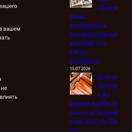
 вашего
строите
льных,
интерьерных и
 в вашем
производственных
вать
компаний: что
сейчас
заказывают
15.07.2026
Цена на
в
Пинотек
 не
с для
овлиять
наружных работ по
дереву: актуальный
прайс-лист на 2026
год