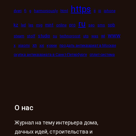
https
ii
dveri
fi
g
harmoniously
html
iii
iphone
ru
kz
mint
pro
spb
led
les
mig
online
seo
sms
www
studio
wi
steam
stolf
su
technorosst
utp
was
xn
x
xiaomi
xxi
кухни
продать антиквариат в Москве
скупка антиквариата в Санкт-Петербурге
сплит-система
О нас
Журнал на тему интерьера дома,
дачных идей, строительства и