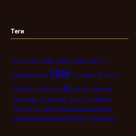
Теги
com
d
daichi
bb
car
casino
crucial
dveri
fi
g
https
kz
ii
harmoniously
html
iii
iphone
led
les
ru
mint
pro
spb
mig
online
seo
sms
steam
mir
www
studio
wi
stolf
su
technorosst
utp
was
x
xn
xiaomi
xxi
кухни
продать антиквариат в Москве
скупка антиквариата в Санкт-Петербурге
сплит-система