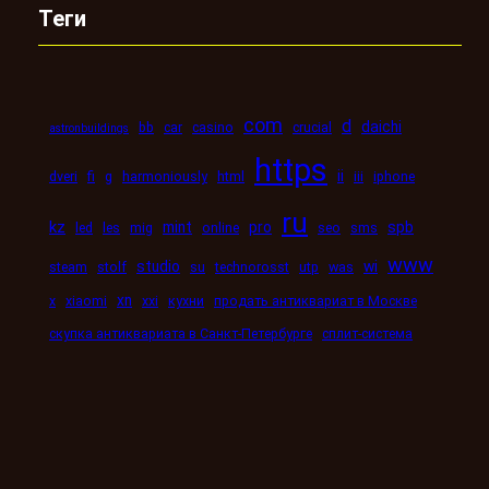
Теги
com
d
daichi
bb
car
casino
crucial
astronbuildings
https
ii
dveri
fi
g
harmoniously
html
iii
iphone
ru
kz
mint
pro
spb
led
les
mig
online
seo
sms
www
studio
wi
steam
stolf
su
technorosst
utp
was
xn
x
xiaomi
xxi
кухни
продать антиквариат в Москве
скупка антиквариата в Санкт-Петербурге
сплит-система