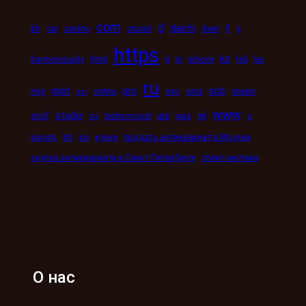
com
d
daichi
bb
car
casino
crucial
dveri
fi
g
https
kz
ii
harmoniously
html
iii
iphone
led
les
ru
mint
pro
spb
mig
online
seo
sms
steam
mir
www
studio
wi
stolf
su
technorosst
utp
was
x
xn
xiaomi
xxi
кухни
продать антиквариат в Москве
скупка антиквариата в Санкт-Петербурге
сплит-система
О нас