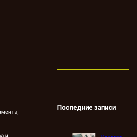
Последние записи
амента,
а и