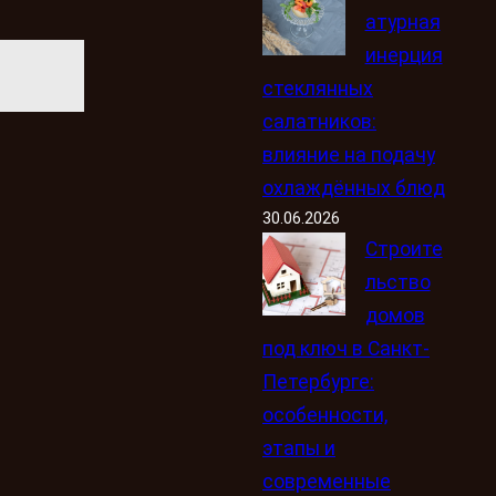
атурная
инерция
стеклянных
салатников:
влияние на подачу
охлаждённых блюд
30.06.2026
Строите
льство
домов
под ключ в Санкт-
Петербурге:
особенности,
этапы и
современные