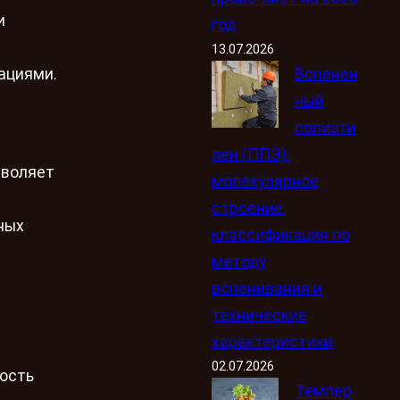
и
год
13.07.2026
Вспенен
ациями.
ный
полиэти
лен (ППЭ):
зволяет
молекулярное
строение,
ных
классификация по
методу
вспенивания и
технические
характеристики
02.07.2026
ность
Темпер