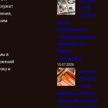
Каталог
служат
и для
ления,
строите
шним
льных,
интерьерных и
производственных
компаний: что
сейчас
мы в
заказывают
ружений
15.07.2026
зку и
Цена на
Пинотек
с для
наружных работ по
дереву: актуальный
прайс-лист на 2026