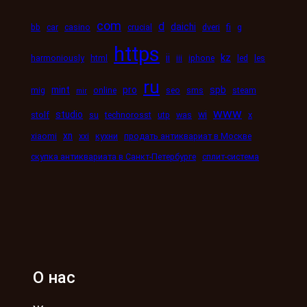
com
d
daichi
bb
car
casino
crucial
dveri
fi
g
https
kz
ii
harmoniously
html
iii
iphone
led
les
ru
mint
pro
spb
mig
online
seo
sms
steam
mir
www
studio
wi
stolf
su
technorosst
utp
was
x
xn
xiaomi
xxi
кухни
продать антиквариат в Москве
скупка антиквариата в Санкт-Петербурге
сплит-система
О нас