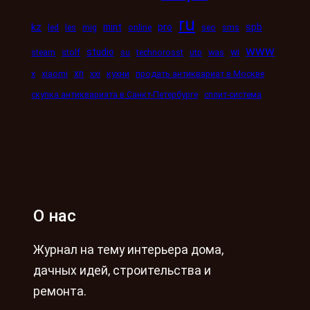
ru
kz
mint
pro
spb
led
les
mig
online
seo
sms
www
studio
wi
steam
stolf
su
technorosst
utp
was
xn
x
xiaomi
xxi
кухни
продать антиквариат в Москве
скупка антиквариата в Санкт-Петербурге
сплит-система
О нас
Журнал на тему интерьера дома,
дачных идей, строительства и
ремонта.