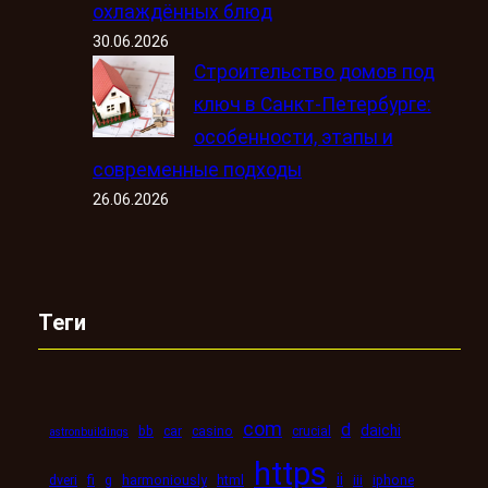
охлаждённых блюд
30.06.2026
Строительство домов под
ключ в Санкт-Петербурге:
особенности, этапы и
современные подходы
26.06.2026
Теги
com
d
daichi
bb
car
casino
crucial
astronbuildings
https
ii
dveri
fi
g
harmoniously
html
iii
iphone