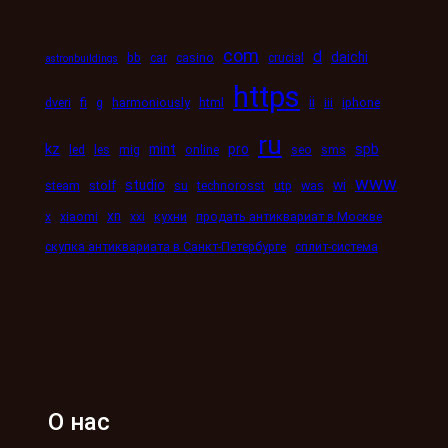
com
d
daichi
bb
car
casino
crucial
astronbuildings
https
ii
dveri
fi
g
harmoniously
html
iii
iphone
ru
kz
mint
pro
spb
led
les
mig
online
seo
sms
www
studio
wi
steam
stolf
su
technorosst
utp
was
xn
x
xiaomi
xxi
кухни
продать антиквариат в Москве
скупка антиквариата в Санкт-Петербурге
сплит-система
О нас