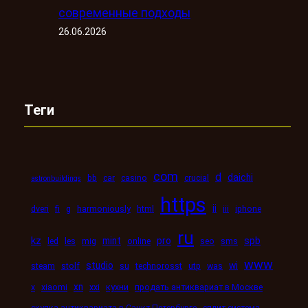
современные подходы
26.06.2026
Теги
com
d
daichi
bb
car
casino
crucial
astronbuildings
https
ii
dveri
fi
g
harmoniously
html
iii
iphone
ru
kz
mint
pro
spb
led
les
mig
online
seo
sms
www
studio
wi
steam
stolf
su
technorosst
utp
was
xn
x
xiaomi
xxi
кухни
продать антиквариат в Москве
скупка антиквариата в Санкт-Петербурге
сплит-система