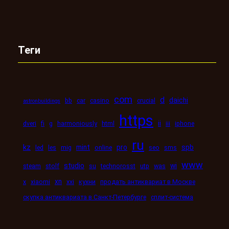
Теги
com
d
daichi
bb
car
casino
crucial
astronbuildings
https
ii
dveri
fi
g
harmoniously
html
iii
iphone
ru
kz
mint
pro
spb
led
les
mig
online
seo
sms
www
studio
wi
steam
stolf
su
technorosst
utp
was
xn
x
xiaomi
xxi
кухни
продать антиквариат в Москве
скупка антиквариата в Санкт-Петербурге
сплит-система