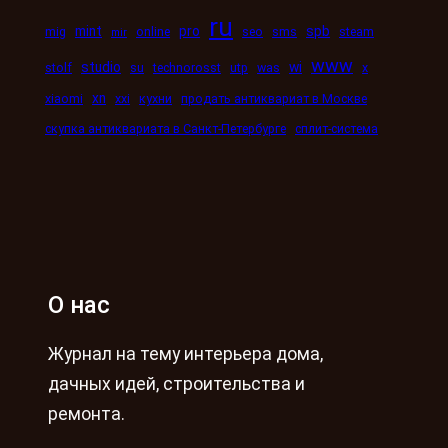
ru
mint
pro
spb
mig
online
seo
sms
steam
mir
www
studio
wi
stolf
su
technorosst
utp
was
x
xn
xiaomi
xxi
кухни
продать антиквариат в Москве
скупка антиквариата в Санкт-Петербурге
сплит-система
О нас
Журнал на тему интерьера дома,
дачных идей, строительства и
ремонта.