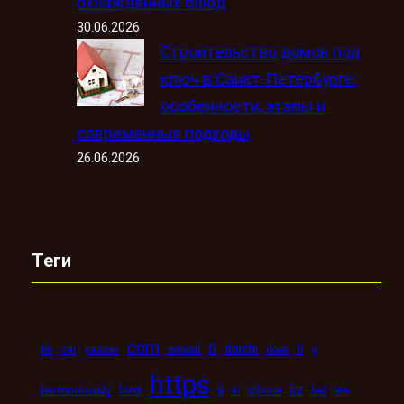
охлаждённых блюд
30.06.2026
Строительство домов под
ключ в Санкт-Петербурге:
особенности, этапы и
современные подходы
26.06.2026
Теги
com
d
daichi
bb
car
casino
crucial
dveri
fi
g
https
kz
ii
harmoniously
html
iii
iphone
led
les