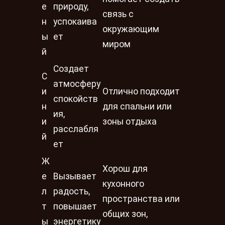
е
природу,
связь с
н
успокаива
окружающим
ы
ет
миром
й
Создает
С
атмосферу
и
Отлично подходит
спокойств
н
для спальни или
ия,
и
зоны отдыха
расслабля
й
ет
Ж
Хорош для
е
Вызывает
кухонного
л
радость,
пространства или
т
повышает
общих зон,
ы
энергетику