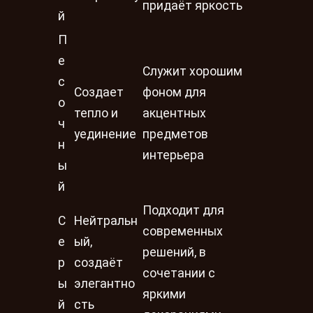
придаёт яркость
й
П
е
Служит хорошим
с
Создает
фоном для
о
тепло и
акцентных
ч
уединение
предметов
н
интерьера
ы
й
Подходит для
С
Нейтральн
современных
е
ый,
решений, в
р
создаёт
сочетании с
ы
элегантно
яркими
й
сть