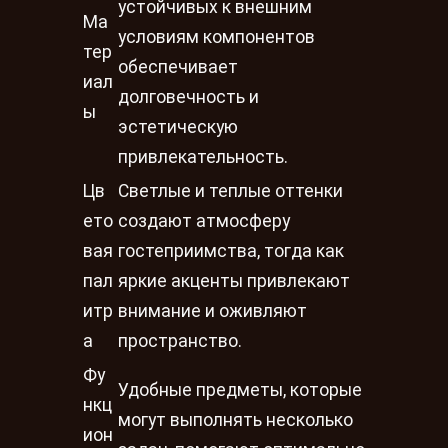
устойчивых к внешним
Ма
условиям компонентов
тер
обеспечивает
иал
долговечность и
ы
эстетическую
привлекательность.
Цв
Светлые и теплые оттенки
ето
создают атмосферу
вая
гостеприимства, тогда как
пал
яркие акценты привлекают
итр
внимание и оживляют
а
пространство.
Фу
Удобные предметы, которые
нкц
могут выполнять несколько
ион