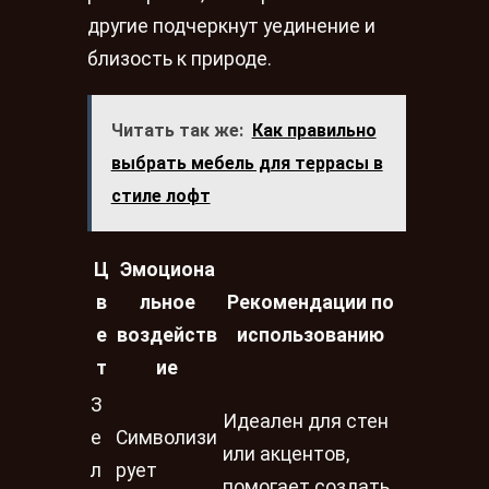
другие подчеркнут уединение и
близость к природе.
Читать так же:
Как правильно
выбрать мебель для террасы в
стиле лофт
Ц
Эмоциона
в
льное
Рекомендации по
е
воздейств
использованию
т
ие
З
Идеален для стен
е
Символизи
или акцентов,
л
рует
помогает создать