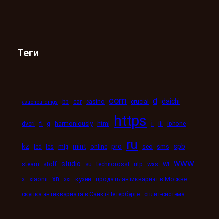
Теги
com
d
daichi
bb
car
casino
crucial
astronbuildings
https
ii
dveri
fi
g
harmoniously
html
iii
iphone
ru
kz
mint
pro
spb
led
les
mig
online
seo
sms
www
studio
wi
steam
stolf
su
technorosst
utp
was
xn
x
xiaomi
xxi
кухни
продать антиквариат в Москве
скупка антиквариата в Санкт-Петербурге
сплит-система