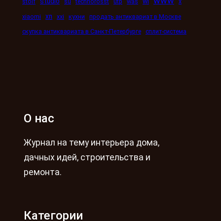
www
studio
wi
stolf
su
technorosst
utp
was
x
xn
xiaomi
xxi
кухни
продать антиквариат в Москве
скупка антиквариата в Санкт-Петербурге
сплит-система
О нас
Журнал на тему интерьера дома,
дачных идей, строительства и
ремонта.
Категории