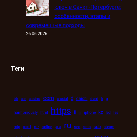
ключ в Санкт-Петербурге:
особенности, этапы и
современные подходы
26.06.2026
Теги
com
d
daichi
bb
car
casino
crucial
dveri
fi
g
https
kz
ii
harmoniously
html
iii
iphone
led
les
ru
mint
pro
spb
mig
online
seo
sms
steam
mir