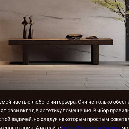
ой частью любого интерьера. Они не только обес
сят свой вклад в эстетику помещения. Выбор правил
той задачей, но следуя некоторым простым совета
 своего дома. А на сайте
https://dveri-ecoshpon.ru
мо