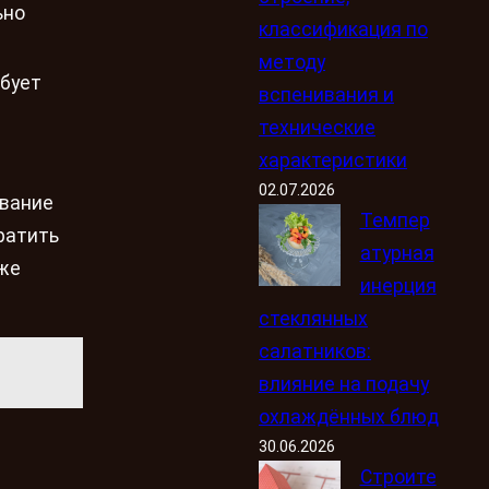
ьно
классификация по
методу
ебует
вспенивания и
технические
характеристики
02.07.2026
ование
Темпер
ратить
атурная
кже
инерция
стеклянных
салатников:
влияние на подачу
охлаждённых блюд
30.06.2026
Строите