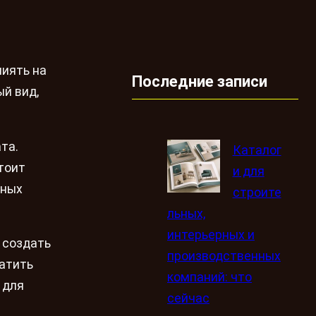
лиять на
Последние записи
й вид,
та.
Каталог
тоит
и для
чных
строите
льных,
интерьерных и
 создать
производственных
ратить
компаний: что
 для
сейчас