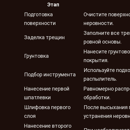
Этап
Подготовка
Очистите поверхно
поверхности
неровности.
Заполните все тр
Заделка трещин
ровной основы.
Нанесите грунтов
Грунтовка
покрытия.
Используйте подхо
Подбор инструмента
распылитель.
Нанесение первой
Равномерно распре
шпатлевки
обработки.
Шлифовка первого
После высыхания п
слоя
устранения неровн
Нанесение второго