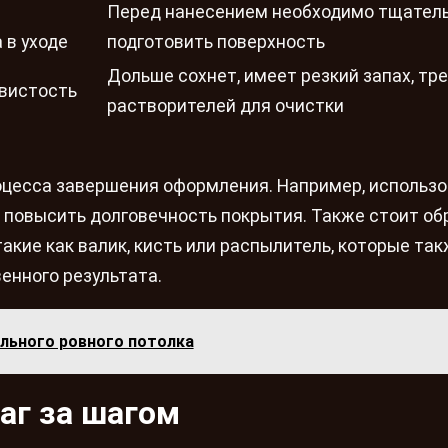
Перед нанесением необходимо тщател
 в уходе
подготовить поверхность
Дольше сохнет, имеет резкий запах, тр
ывистость
растворителей для очистки
оцесса завершения оформления. Например, использ
и повысить долговечность покрытия. Также стоит об
акие как валик, кисть или распылитель, которые та
енного результата.
льного ровного потолка
аг за шагом