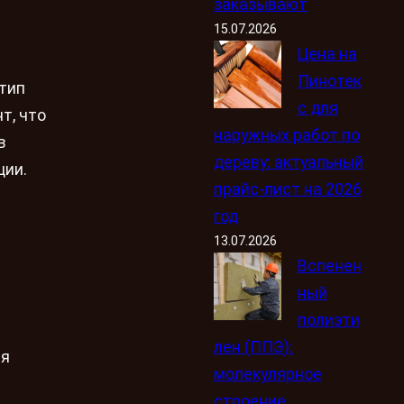
заказывают
15.07.2026
Цена на
Пинотек
 тип
с для
т, что
наружных работ по
в
дереву: актуальный
ции.
прайс-лист на 2026
год
13.07.2026
Вспенен
ный
полиэти
лен (ППЭ):
ля
молекулярное
строение,