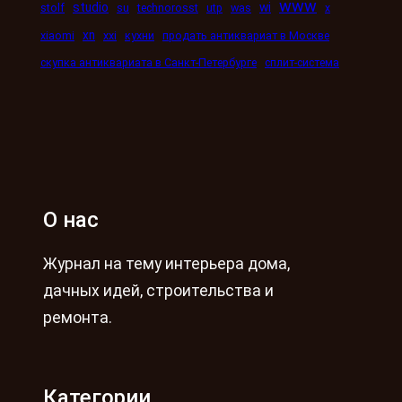
www
studio
wi
stolf
su
technorosst
utp
was
x
xn
xiaomi
xxi
кухни
продать антиквариат в Москве
скупка антиквариата в Санкт-Петербурге
сплит-система
О нас
Журнал на тему интерьера дома,
дачных идей, строительства и
ремонта.
Категории