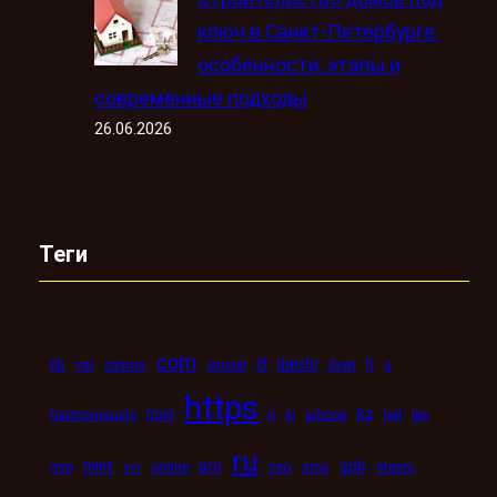
ключ в Санкт-Петербурге:
особенности, этапы и
современные подходы
26.06.2026
Теги
com
d
daichi
bb
car
casino
crucial
dveri
fi
g
https
kz
ii
harmoniously
html
iii
iphone
led
les
ru
mint
pro
spb
mig
online
seo
sms
steam
mir