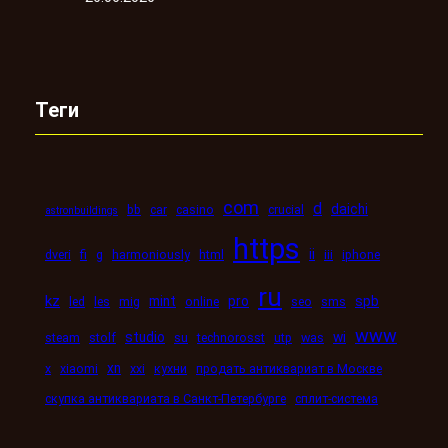
Теги
com
d
daichi
bb
car
casino
crucial
astronbuildings
https
ii
dveri
fi
g
harmoniously
html
iii
iphone
ru
kz
mint
pro
spb
led
les
mig
online
seo
sms
www
studio
wi
steam
stolf
su
technorosst
utp
was
xn
x
xiaomi
xxi
кухни
продать антиквариат в Москве
скупка антиквариата в Санкт-Петербурге
сплит-система