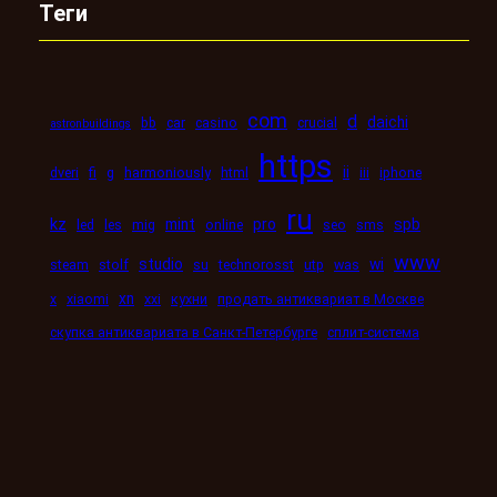
Теги
com
d
daichi
bb
car
casino
crucial
astronbuildings
https
ii
dveri
fi
g
harmoniously
html
iii
iphone
ru
kz
mint
pro
spb
led
les
mig
online
seo
sms
www
studio
wi
steam
stolf
su
technorosst
utp
was
xn
x
xiaomi
xxi
кухни
продать антиквариат в Москве
скупка антиквариата в Санкт-Петербурге
сплит-система