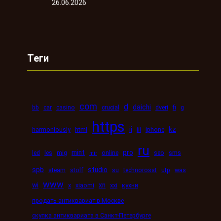
26.06.2026
Теги
com
d
daichi
bb
car
casino
crucial
dveri
fi
g
https
kz
ii
harmoniously
html
iii
iphone
ru
mint
pro
led
les
mig
online
seo
sms
mir
spb
studio
steam
stolf
su
technorosst
utp
was
www
wi
xn
x
xiaomi
xxi
кухни
продать антиквариат в Москве
скупка антиквариата в Санкт-Петербурге