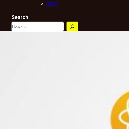
Авто
Search