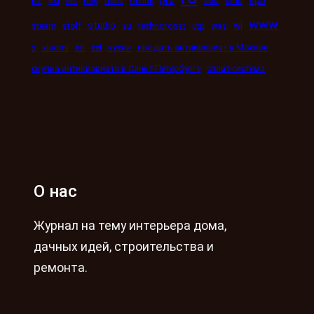
led
les
mig
online
seo
sms
www
studio
wi
steam
stolf
su
technorosst
utp
was
xn
x
xiaomi
xxi
кухни
продать антиквариат в Москве
скупка антиквариата в Санкт-Петербурге
сплит-система
О нас
Журнал на тему интерьера дома,
дачных идей, строительства и
ремонта.