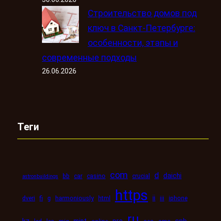
Строительство домов под
ключ в Санкт-Петербурге:
особенности, этапы и
современные подходы
26.06.2026
Теги
com
d
daichi
bb
car
casino
crucial
astronbuildings
https
ii
dveri
fi
g
harmoniously
html
iii
iphone
ru
kz
mint
pro
spb